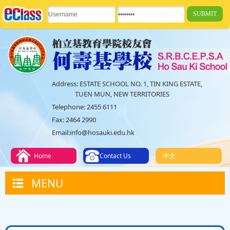
Address:
ESTATE SCHOOL NO. 1, TIN KING ESTATE,
TUEN MUN, NEW TERRITORIES
Telephone:
2455 6111
Fax:
2464 2990
Email:
info@hosauki.edu.hk
Home
Contact Us
中文
MENU