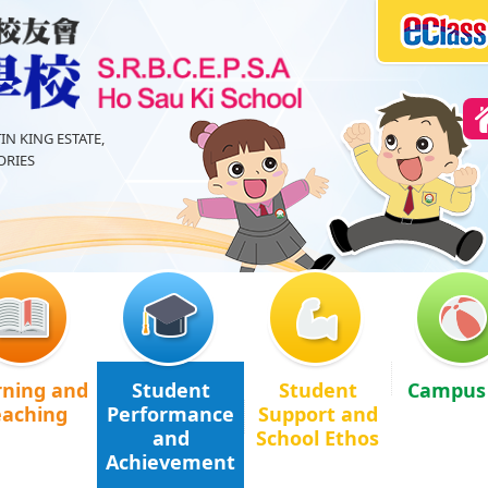
IN KING ESTATE,
RIES
rning and
Student
Student
Campus 
eaching
Performance
Support and
and
School Ethos
Achievement