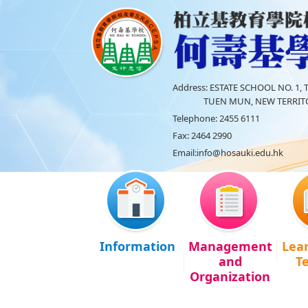
Address:
ESTATE SCHOOL NO. 1, T
TUEN MUN, NEW TERRITO
Telephone:
2455 6111
Fax:
2464 2990
Email:
info@hosauki.edu.hk
Information
Management
Lea
and
T
Organization