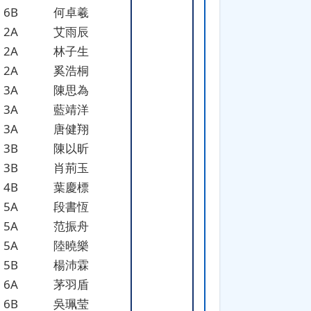
6B
何卓羲
2A
艾雨辰
2A
林子生
2A
奚浩桐
3A
陳思為
3A
藍靖洋
3A
唐健翔
3B
陳以昕
3B
肖荊玉
4B
葉慶標
5A
段書恆
5A
范振舟
5A
陸曉樂
5B
楊沛霖
6A
茅羽盾
6B
吳珮莹