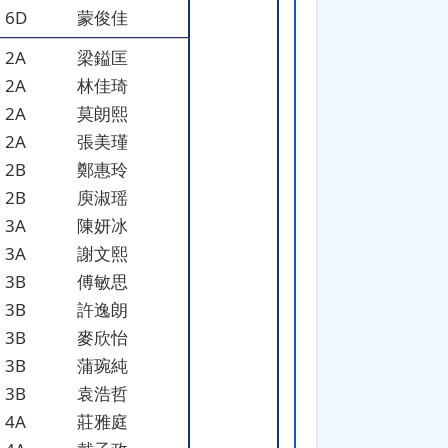
6D
蒙俊佳
2A
梁鎰匡
2A
林佳琦
2A
莫朗熙
2A
張美瑾
2B
鄭惠玲
2B
庾淑瑶
3A
陳妍冰
3A
謝文熙
3B
傅敏思
3B
許逸朗
3B
麥欣怡
3B
蒲琬純
3B
袁浩哲
4A
莊雅庭