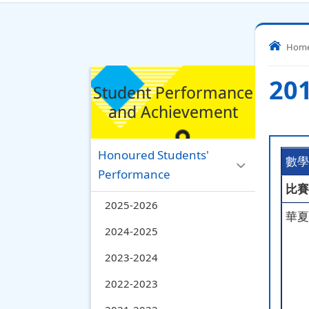
Hom
20
Student Performance
and Achievement
Honoured Students'
數學
Performance
比賽
2025-2026
華夏
2024-2025
2023-2024
2022-2023