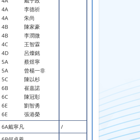
4A
戴子政
4A
李德祈
4A
朱尚
4B
陳家豪
4B
李潤微
4C
王智霖
4D
呂燦銘
5A
蔡煜寧
5A
曾楊一非
5C
陳以杉
6B
崔嘉諾
6C
陳冠彰
6E
劉智勇
6E
張港榮
6A戴寧凡
/
6B何卓羲