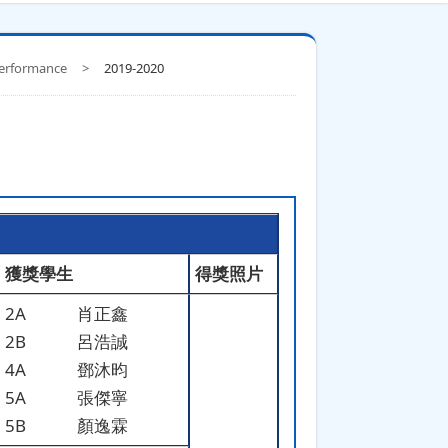
erformance
>
2019-2020
獲獎學生
得獎照片
2A
肖正鑫
2B
呂浩誠
4A
鄧沐昀
5A
張傑寧
5B
顏逸霖