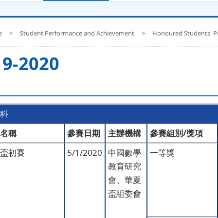
e
>
Student Performance and Achievement
>
Honoured Students' P
19-2020
科
名稱
參賽日期
主辦機構
參賽組別/獎項
盃初賽
5/1/2020
中國數學
一等獎
教育研究
會、華夏
盃組委會