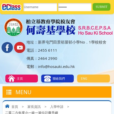
地址：新界屯門田景邨屋邨小學No．1學校校舍
電話：2455 6111
傳真：2464 2990
電郵：info@hosauki.edu.hk
主頁
聯絡我們
ENG
MENU
首頁
>
家長資訊
>
入學申請
>
二零二六年度小一統一派位註冊手續