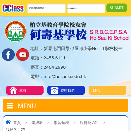
地址：新界屯門田景邨屋邨小學No．1學校校舍
電話：2455 6111
傳真：2464 2990
電郵：info@hosauki.edu.hk
主頁
聯絡我們
ENG
MENU
首頁
>
學與教
>
學習領域
>
視覺藝術科
>
我們的足跡