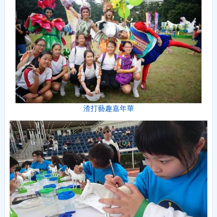
渣打藝趣嘉年華