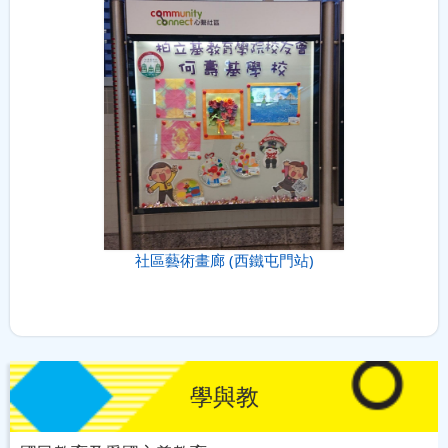
社區藝術畫廊 (西鐵屯門站)
學與教