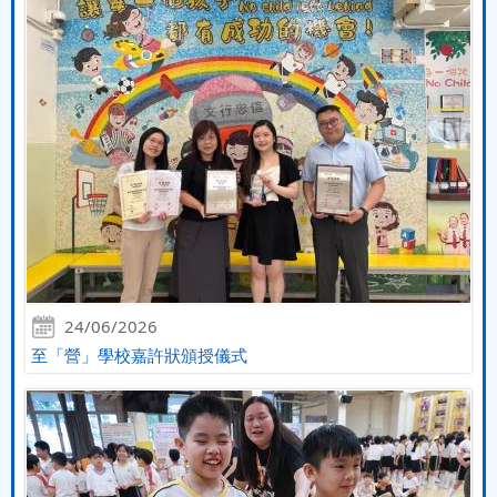
24/06/2026
至「營」學校嘉許狀頒授儀式