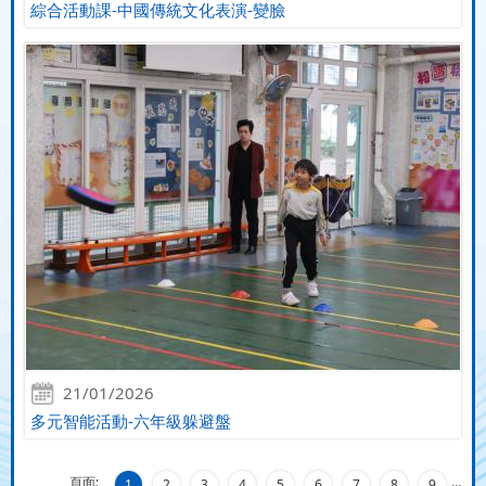
綜合活動課-中國傳統文化表演-變臉
21/01/2026
多元智能活動-六年級躲避盤
頁面:
…
1
2
3
4
5
6
7
8
9