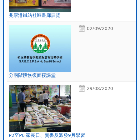
兆康港鐵站社區畫廊展覽
02/09/2020
分兩階段恢復面授課堂
29/08/2020
P2至P6 家長日、賣書及派發9月學習