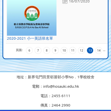
16/07/2020
2020-2021 小一英語班名單
頁面:
…
6
7
8
9
10
11
12
13
14
地址：
新界屯門田景邨屋邨小學No．1學校校舍
電郵：
info@hosauki.edu.hk
電話：
2455 6111
傳真：
2464 2990