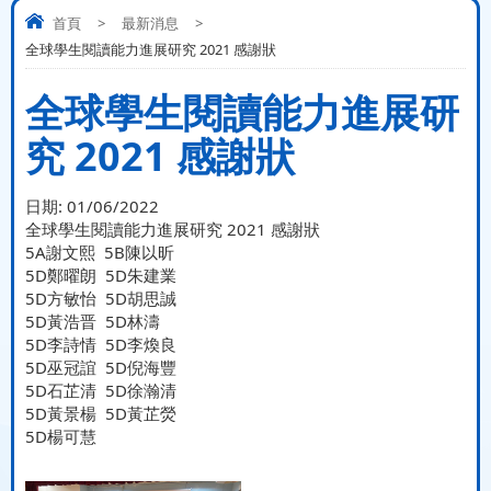
首頁
>
最新消息
>
全球學生閱讀能力進展研究 2021 感謝狀
全球學生閱讀能力進展研
究 2021 感謝狀
日期:
01/06/2022
全球學生閱讀能力進展研究 2021 感謝狀
5A謝文熙 5B陳以昕
5D鄭曜朗 5D朱建業
5D方敏怡 5D胡思誠
5D黃浩晋 5D林濤
5D李詩情 5D李煥良
5D巫冠誼 5D倪海豐
5D石芷清 5D徐瀚清
5D黃景楊 5D黃芷熒
5D楊可慧